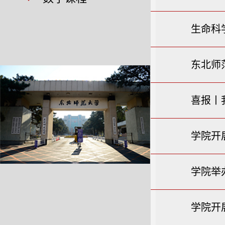
生命科
东北师
喜报丨
学院开
学院举
学院开